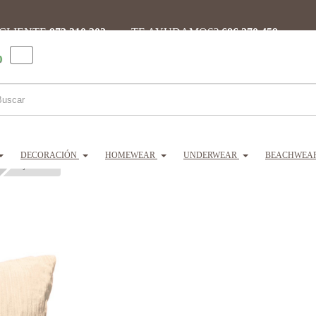
 CLIENTE
973 310 302 ·
¿TE AYUDAMOS?
686 270 459
0
DECORACIÓN
HOMEWEAR
UNDERWEAR
BEACHWEA
Cojín cobalto