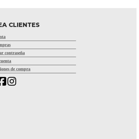
EA CLIENTES
nta
mpras
r contraseña
cuenta
iones de compra