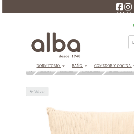
ATT AL
DORMITORIO
BAÑO
COMEDOR Y COCINA
Catálogo
Dormitorio
Ropa de Cama
Cojines y Rellenos
Volver