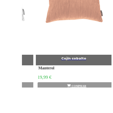
balto
Cojín cobalto
Manterol
19,99 €
PRAR
COMPRAR