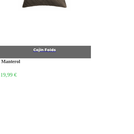
Cojín Folds
Manterol
19,99 €