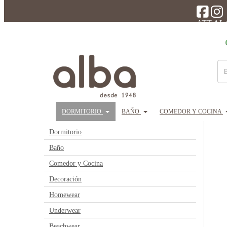
ATT AL
DORMITORIO
BAÑO
COMEDOR Y COCINA
PRODUCTOS
Dormitorio
Baño
Comedor y Cocina
Decoración
Homewear
Underwear
Beachwear