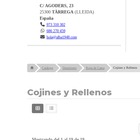
C/ AGODERS, 23
25300
TÀRREGA
(
LLEIDA
)
España
973 310 302
686 270 459
hola@alba1948.com
Cojines y Rellenos
Catálogo
Dormitorio
Ropa de Cama
Cojines y Rellenos
Mostrando del 1 al 19 de 19