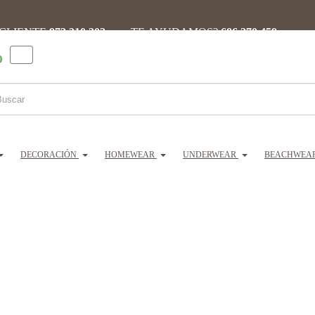
 CLIENTE
973 310 302 ·
¿TE AYUDAMOS?
686 270 459
0
DECORACIÓN
HOMEWEAR
UNDERWEAR
BEACHWEA