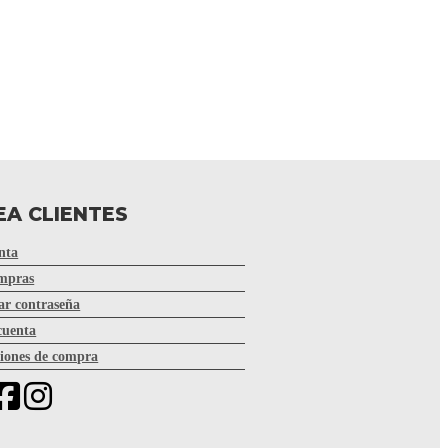
EA CLIENTES
nta
mpras
r contraseña
cuenta
iones de compra