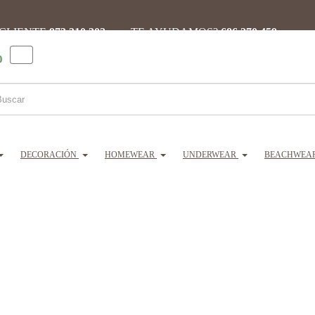
 CLIENTE
973 310 302 ·
¿TE AYUDAMOS?
686 270 459
0
DECORACIÓN
HOMEWEAR
UNDERWEAR
BEACHWEA