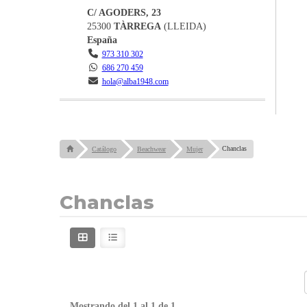
C/ AGODERS, 23
25300
TÀRREGA
(
LLEIDA
)
España
973 310 302
686 270 459
hola@alba1948.com
Chanclas
Catálogo
Beachwear
Mujer
Chanclas
Mostrando del 1 al 1 de 1