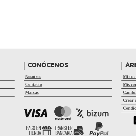
CONÓCENOS
ÁR
Nosotros
Mi cue
Contacto
Mis co
Marcas
Cambia
Crear 
Condic