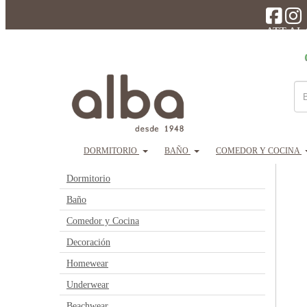
ATT AL
DORMITORIO
BAÑO
COMEDOR Y COCINA
PRODUCTOS
Dormitorio
Baño
Comedor y Cocina
Decoración
Homewear
Underwear
Beachwear