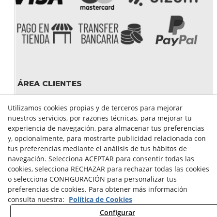
ÁREA CLIENTES
Mi cuenta
Utilizamos cookies propias y de terceros para mejorar
Mis compras
nuestros servicios, por razones técnicas, para mejorar tu
Cambiar contraseña
experiencia de navegación, para almacenar tus preferencias
Crear cuenta
y, opcionalmente, para mostrarte publicidad relacionada con
Condiciones de compra
tus preferencias mediante el análisis de tus hábitos de
navegación. Selecciona ACEPTAR para consentir todas las
cookies, selecciona RECHAZAR para rechazar todas las cookies
GUÍA DE COMPRA
o selecciona CONFIGURACIÓN para personalizar tus
preferencias de cookies. Para obtener más información
FORMAS DE PAGO
consulta nuestra:
Política de Cookies
FORMAS DE ENVÍO
Configurar
CAMBIOS Y DEVOLUCIONES