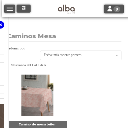
Toggle navi
Toggle navigation
0
Caminos Mesa
Ordenar por
Fecha: más reciente primero
Mostrando del 1 al 5 de 5
Camino de mesa teflon