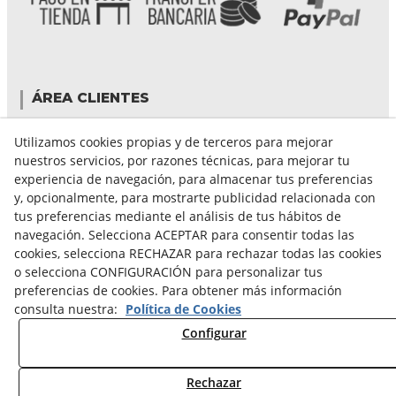
ÁREA CLIENTES
Mi cuenta
Utilizamos cookies propias y de terceros para mejorar
Mis compras
nuestros servicios, por razones técnicas, para mejorar tu
Cambiar contraseña
experiencia de navegación, para almacenar tus preferencias
Crear cuenta
y, opcionalmente, para mostrarte publicidad relacionada con
Condiciones de compra
tus preferencias mediante el análisis de tus hábitos de
navegación. Selecciona ACEPTAR para consentir todas las
cookies, selecciona RECHAZAR para rechazar todas las cookies
GUÍA DE COMPRA
o selecciona CONFIGURACIÓN para personalizar tus
preferencias de cookies. Para obtener más información
FORMAS DE PAGO
consulta nuestra:
Política de Cookies
FORMAS DE ENVÍO
Configurar
CAMBIOS Y DEVOLUCIONES
CONDICIONES DE ENVIO
Rechazar