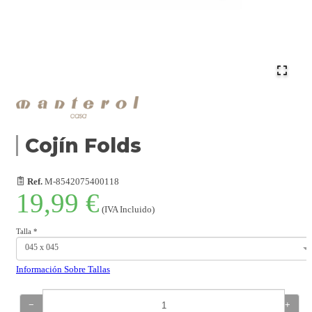
Cojín Folds
Ref.
M-8542075400118
19,99 €
(IVA Incluido)
Talla
*
045 x 045
Información Sobre Tallas
−
+