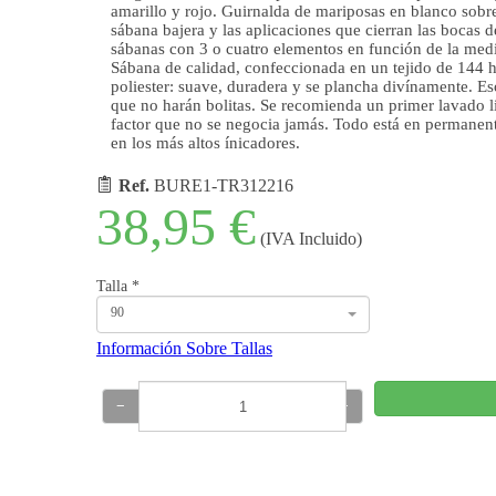
amarillo y rojo. Guirnalda de mariposas en blanco sobr
sábana bajera y las aplicaciones que cierran las bocas 
sábanas con 3 o cuatro elementos en función de la med
Sábana de calidad, confeccionada en un tejido de 144 
poliester: suave, duradera y se plancha divínamente. Es
que no harán bolitas. Se recomienda un primer lavado li
factor que no se negocia jamás. Todo está en permanent
en los más altos ínicadores.
Ref.
BURE1-TR312216
38,95 €
(IVA Incluido)
Talla
*
90
Información Sobre Tallas
−
+