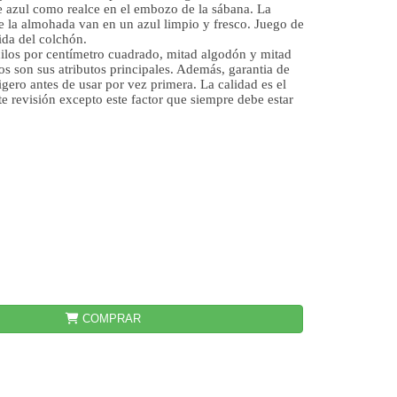
e azul como realce en el embozo de la sábana. La
de la almohada van en un azul limpio y fresco. Juego de
ida del colchón.
hilos por centímetro cuadrado, mitad algodón y mitad
os son sus atributos principales. Además, garantia de
gero antes de usar por vez primera. La calidad es el
e revisión excepto este factor que siempre debe estar
COMPRAR