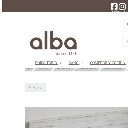
ATT AL
DORMITORIO
BAÑO
COMEDOR Y COCINA
Catálogo
Dormitorio
Ropa de Cama
Juegos Sábanas
Volver