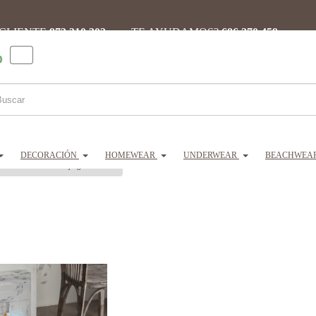
 CLIENTE
973 310 302 ·
¿TE AYUDAMOS?
686 270 459
0
DECORACIÓN
HOMEWEAR
UNDERWEAR
BEACHWEA
BURRITO BLANCO juego de sábanas