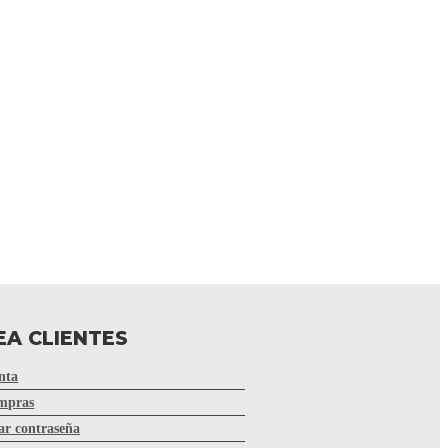
EA CLIENTES
nta
mpras
r contraseña