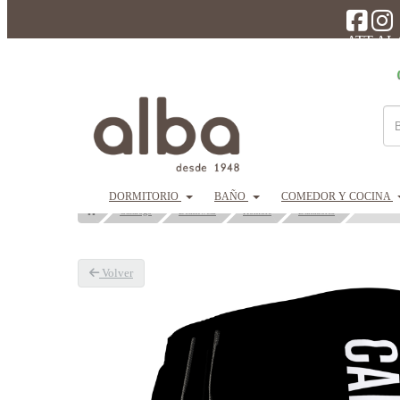
ATT AL
DORMITORIO
BAÑO
COMEDOR Y COCINA
CALVIN KL
Catálogo
Beachwear
Hombre
Bañadores
Volver