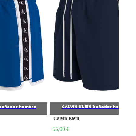
N bañador hombre
CALVIN KLEIN bañador hombre
Calvin Klein
55,00 €