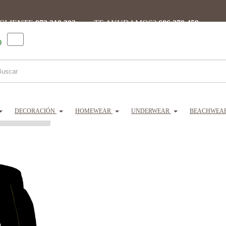
 CLIENTE
973 310 302 ·
¿TE AYUDAMOS?
686 270 459
0
DECORACIÓN
HOMEWEAR
UNDERWEAR
BEACHWEA
EIN bañador hombre