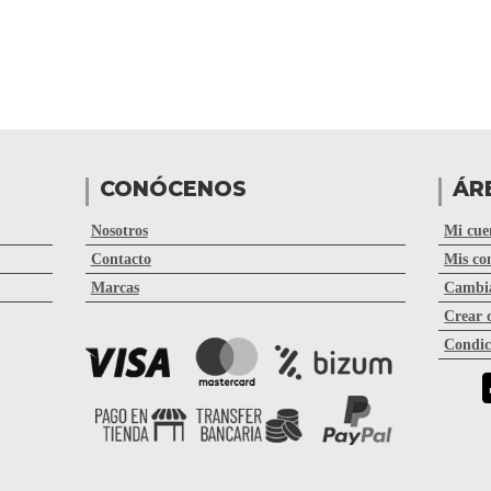
CONÓCENOS
ÁR
Nosotros
Mi cue
Contacto
Mis co
Marcas
Cambia
Crear 
Condic