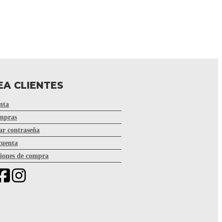
EA CLIENTES
nta
mpras
r contraseña
cuenta
iones de compra