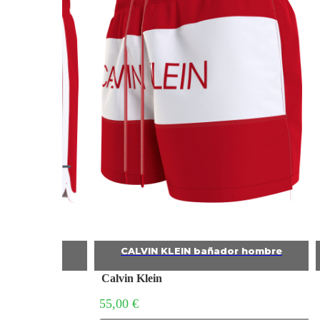
ñador hombre
CALVIN KLEIN bañador hombre
Calvin Klein
55,00 €