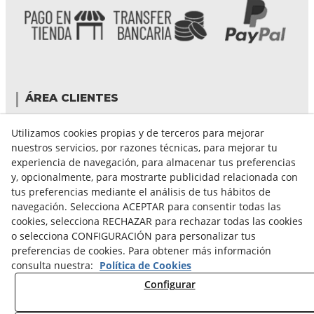
ÁREA CLIENTES
Mi cuenta
Utilizamos cookies propias y de terceros para mejorar
Mis compras
nuestros servicios, por razones técnicas, para mejorar tu
Cambiar contraseña
experiencia de navegación, para almacenar tus preferencias
Crear cuenta
y, opcionalmente, para mostrarte publicidad relacionada con
Condiciones de compra
tus preferencias mediante el análisis de tus hábitos de
navegación. Selecciona ACEPTAR para consentir todas las
cookies, selecciona RECHAZAR para rechazar todas las cookies
GUÍA DE COMPRA
o selecciona CONFIGURACIÓN para personalizar tus
preferencias de cookies. Para obtener más información
FORMAS DE PAGO
consulta nuestra:
Política de Cookies
FORMAS DE ENVÍO
Configurar
CAMBIOS Y DEVOLUCIONES
CONDICIONES DE ENVIO