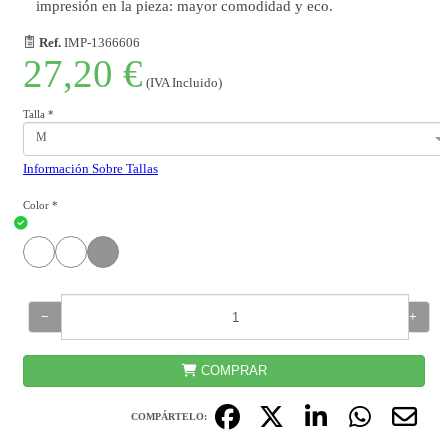
impresión en la pieza: mayor comodidad y eco.
Ref.
IMP-1366606
27,20 €
(IVA Incluido)
Talla
*
M
Información Sobre Tallas
Color
*
−
+
COMPRAR
COMPÁRTELO: