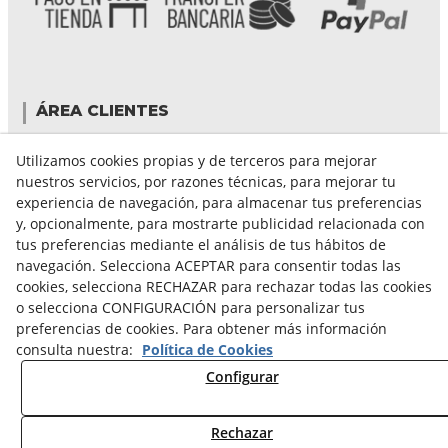
ÁREA CLIENTES
Mi cuenta
Utilizamos cookies propias y de terceros para mejorar
Mis compras
nuestros servicios, por razones técnicas, para mejorar tu
Cambiar contraseña
experiencia de navegación, para almacenar tus preferencias
Crear cuenta
y, opcionalmente, para mostrarte publicidad relacionada con
Condiciones de compra
tus preferencias mediante el análisis de tus hábitos de
navegación. Selecciona ACEPTAR para consentir todas las
cookies, selecciona RECHAZAR para rechazar todas las cookies
GUÍA DE COMPRA
o selecciona CONFIGURACIÓN para personalizar tus
preferencias de cookies. Para obtener más información
FORMAS DE PAGO
consulta nuestra:
Política de Cookies
FORMAS DE ENVÍO
Configurar
CAMBIOS Y DEVOLUCIONES
CONDICIONES DE ENVIO
Rechazar