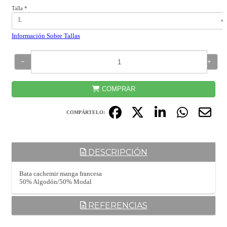
Talla
*
L
Información Sobre Tallas
−
+
COMPRAR
COMPÁRTELO:
DESCRIPCIÓN
Bata cachemir manga francesa
50% Algodón/50% Modal
REFERENCIAS