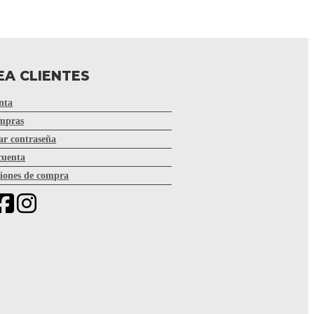
EA CLIENTES
nta
mpras
r contraseña
cuenta
iones de compra