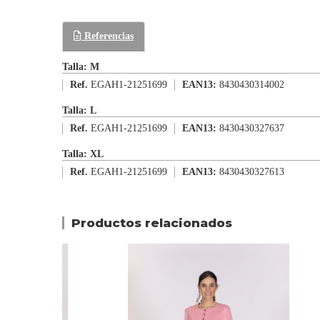
Referencias
Talla: M
Ref.
EGAH1-21251699
EAN13:
8430430314002
Talla: L
Ref.
EGAH1-21251699
EAN13:
8430430327637
Talla: XL
Ref.
EGAH1-21251699
EAN13:
8430430327613
Productos relacionados