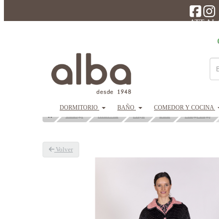
ATT AL
DORMITORIO
BAÑO
COMEDOR Y COCINA
Catálogo
Homewear
Mujer
Batas
Manga Larga
Volver