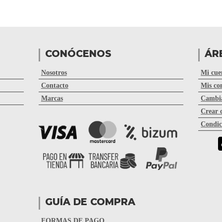
CONÓCENOS
ÁR
Nosotros
Mi cue
Contacto
Mis co
Marcas
Cambia
Crear 
Condic
GUÍA DE COMPRA
FORMAS DE PAGO