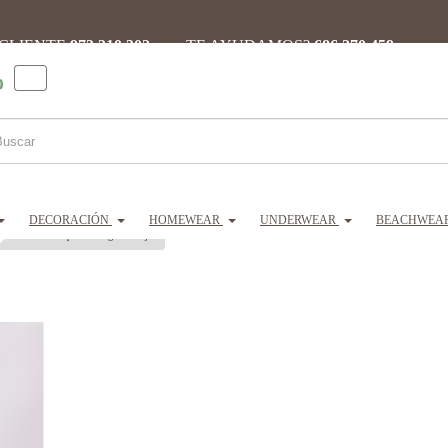
 CLIENTE
973 310 302 ·
¿TE AYUDAMOS?
686 270 459
0
DECORACIÓN
HOMEWEAR
UNDERWEAR
BEACHWEA
EGATEX chaqueta borreguito mujer