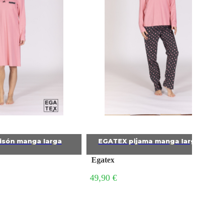
són manga larga
EGATEX pijama manga larga muje
Egatex
49,90 €