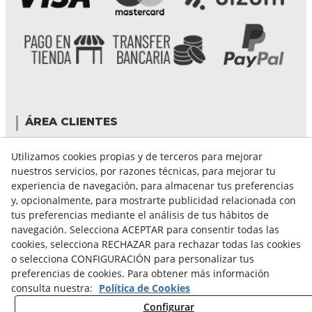
ÁREA CLIENTES
Mi cuenta
Utilizamos cookies propias y de terceros para mejorar
Mis compras
nuestros servicios, por razones técnicas, para mejorar tu
Cambiar contraseña
experiencia de navegación, para almacenar tus preferencias
Crear cuenta
y, opcionalmente, para mostrarte publicidad relacionada con
Condiciones de compra
tus preferencias mediante el análisis de tus hábitos de
navegación. Selecciona ACEPTAR para consentir todas las
cookies, selecciona RECHAZAR para rechazar todas las cookies
GUÍA DE COMPRA
o selecciona CONFIGURACIÓN para personalizar tus
preferencias de cookies. Para obtener más información
FORMAS DE PAGO
consulta nuestra:
Política de Cookies
FORMAS DE ENVÍO
Configurar
CAMBIOS Y DEVOLUCIONES