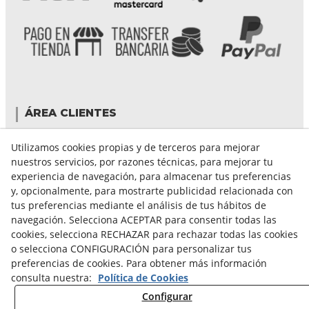
ÁREA CLIENTES
Mi cuenta
Utilizamos cookies propias y de terceros para mejorar
Mis compras
nuestros servicios, por razones técnicas, para mejorar tu
Cambiar contraseña
experiencia de navegación, para almacenar tus preferencias
Crear cuenta
y, opcionalmente, para mostrarte publicidad relacionada con
Condiciones de compra
tus preferencias mediante el análisis de tus hábitos de
navegación. Selecciona ACEPTAR para consentir todas las
cookies, selecciona RECHAZAR para rechazar todas las cookies
GUÍA DE COMPRA
o selecciona CONFIGURACIÓN para personalizar tus
preferencias de cookies. Para obtener más información
FORMAS DE PAGO
consulta nuestra:
Política de Cookies
FORMAS DE ENVÍO
Configurar
CAMBIOS Y DEVOLUCIONES