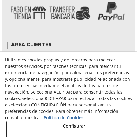
ÁREA CLIENTES
Mi cuenta
Utilizamos cookies propias y de terceros para mejorar
Mis compras
nuestros servicios, por razones técnicas, para mejorar tu
Cambiar contraseña
experiencia de navegación, para almacenar tus preferencias
Crear cuenta
y, opcionalmente, para mostrarte publicidad relacionada con
Condiciones de compra
tus preferencias mediante el análisis de tus hábitos de
navegación. Selecciona ACEPTAR para consentir todas las
cookies, selecciona RECHAZAR para rechazar todas las cookies
GUÍA DE COMPRA
o selecciona CONFIGURACIÓN para personalizar tus
preferencias de cookies. Para obtener más información
FORMAS DE PAGO
consulta nuestra:
Política de Cookies
FORMAS DE ENVÍO
Configurar
CAMBIOS Y DEVOLUCIONES
CONDICIONES DE ENVIO