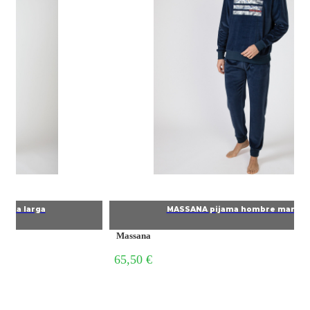
manga larga
MASSANA pijama hombre manga
Massana
67,90 €