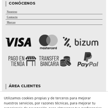
CONÓCENOS
Nosotros
Contacto
Marcas
ÁREA CLIENTES
Mi cuenta
Utilizamos cookies propias y de terceros para mejorar
Mis compras
nuestros servicios, por razones técnicas, para mejorar tu
Cambiar contraseña