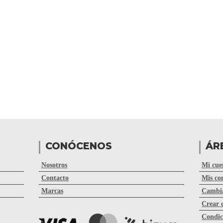
CONÓCENOS
ÁR
Nosotros
Mi cue
Contacto
Mis co
Marcas
Cambia
Crear 
Condic