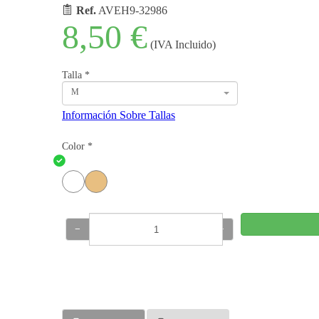
Ref.
AVEH9-32986
8,50 €
(IVA Incluido)
Talla
*
M
Información Sobre Tallas
Color
*
−
+