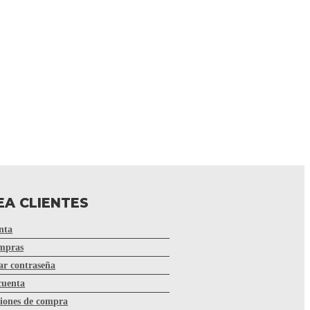
EA CLIENTES
nta
mpras
r contraseña
cuenta
iones de compra