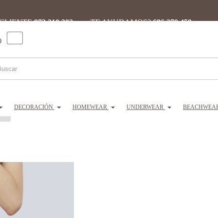
 CLIENTE
973 310 302 ·
¿TE AYUDAMOS?
686 270 459
0
DECORACIÓN
HOMEWEAR
UNDERWEAR
BEACHWEA
ard