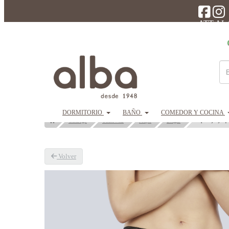
ATT AL
DORMITORIO
BAÑO
COMEDOR Y COCINA
Slip mujer jacqu
Catálogo
Underwear
Mujer
Bragas
Volver