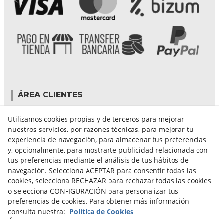
ÁREA CLIENTES
Mi cuenta
Utilizamos cookies propias y de terceros para mejorar
Mis compras
nuestros servicios, por razones técnicas, para mejorar tu
Cambiar contraseña
experiencia de navegación, para almacenar tus preferencias
Crear cuenta
y, opcionalmente, para mostrarte publicidad relacionada con
Condiciones de compra
tus preferencias mediante el análisis de tus hábitos de
navegación. Selecciona ACEPTAR para consentir todas las
cookies, selecciona RECHAZAR para rechazar todas las cookies
GUÍA DE COMPRA
o selecciona CONFIGURACIÓN para personalizar tus
preferencias de cookies. Para obtener más información
FORMAS DE PAGO
consulta nuestra:
Política de Cookies
FORMAS DE ENVÍO