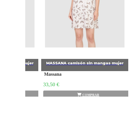
n mangas mujer
MASSANA camisón sin mangas mujer
Massana
33,50 €
PRAR
COMPRAR