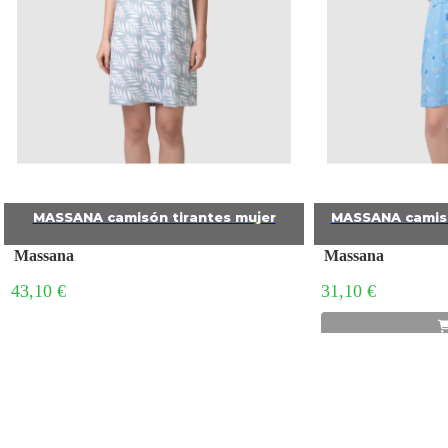
MASSANA camisón tirantes mujer
MASSANA camisó
Massana
Massana
43,10 €
31,10 €