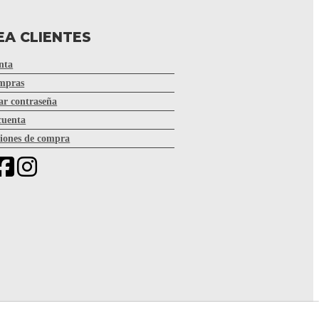
EA CLIENTES
nta
mpras
r contraseña
cuenta
iones de compra