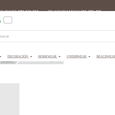
 CLIENTE
973 310 302 ·
¿TE AYUDAMOS?
686 270 459
0
DECORACIÓN
HOMEWEAR
UNDERWEAR
BEACHWEA
MASSANA camisón sin mangas mujer
Sin mangas