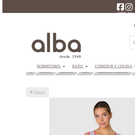
ATT AL
DORMITORIO
BAÑO
COMEDOR Y COCINA
Catálogo
Homewear
Mujer
Camisones y Camisolas
Volver