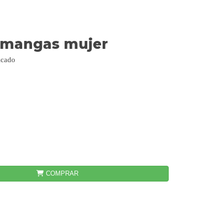
 mangas mujer
icado
COMPRAR