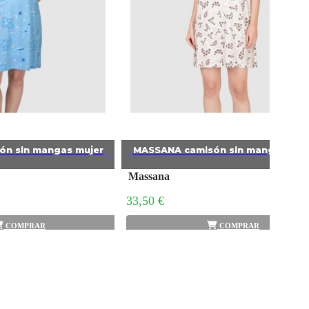
n sin mangas mujer
MASSANA camisón sin mangas muj
Massana
33,50 €
COMPRAR
COMPRAR