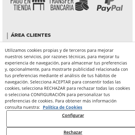
ÁREA CLIENTES
Mi cuenta
Utilizamos cookies propias y de terceros para mejorar
Mis compras
nuestros servicios, por razones técnicas, para mejorar tu
Cambiar contraseña
experiencia de navegación, para almacenar tus preferencias
Crear cuenta
y, opcionalmente, para mostrarte publicidad relacionada con
Condiciones de compra
tus preferencias mediante el análisis de tus hábitos de
navegación. Selecciona ACEPTAR para consentir todas las
cookies, selecciona RECHAZAR para rechazar todas las cookies
GUÍA DE COMPRA
o selecciona CONFIGURACIÓN para personalizar tus
preferencias de cookies. Para obtener más información
FORMAS DE PAGO
consulta nuestra:
Política de Cookies
FORMAS DE ENVÍO
Configurar
CAMBIOS Y DEVOLUCIONES
CONDICIONES DE ENVIO
Rechazar