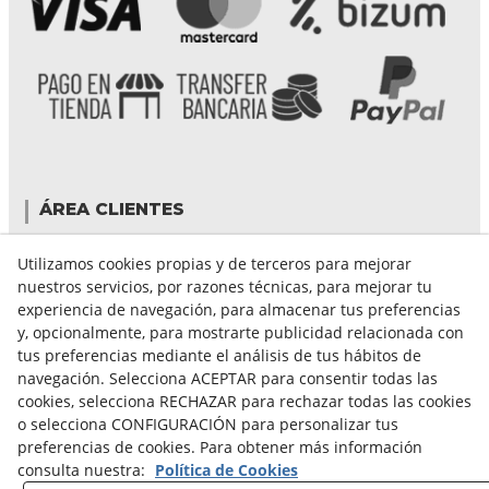
ÁREA CLIENTES
Mi cuenta
Utilizamos cookies propias y de terceros para mejorar
Mis compras
nuestros servicios, por razones técnicas, para mejorar tu
Cambiar contraseña
experiencia de navegación, para almacenar tus preferencias
Crear cuenta
y, opcionalmente, para mostrarte publicidad relacionada con
Condiciones de compra
tus preferencias mediante el análisis de tus hábitos de
navegación. Selecciona ACEPTAR para consentir todas las
cookies, selecciona RECHAZAR para rechazar todas las cookies
GUÍA DE COMPRA
o selecciona CONFIGURACIÓN para personalizar tus
preferencias de cookies. Para obtener más información
FORMAS DE PAGO
consulta nuestra:
Política de Cookies
FORMAS DE ENVÍO