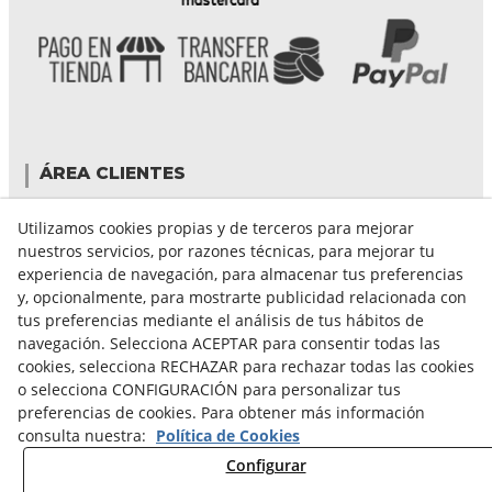
ÁREA CLIENTES
Mi cuenta
Utilizamos cookies propias y de terceros para mejorar
Mis compras
nuestros servicios, por razones técnicas, para mejorar tu
Cambiar contraseña
experiencia de navegación, para almacenar tus preferencias
Crear cuenta
y, opcionalmente, para mostrarte publicidad relacionada con
Condiciones de compra
tus preferencias mediante el análisis de tus hábitos de
navegación. Selecciona ACEPTAR para consentir todas las
cookies, selecciona RECHAZAR para rechazar todas las cookies
GUÍA DE COMPRA
o selecciona CONFIGURACIÓN para personalizar tus
preferencias de cookies. Para obtener más información
FORMAS DE PAGO
consulta nuestra:
Política de Cookies
FORMAS DE ENVÍO
Configurar
CAMBIOS Y DEVOLUCIONES
CONDICIONES DE ENVIO